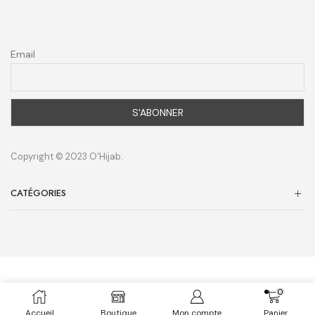
Email
Copyright © 2023 O'Hijab.
CATÉGORIES
0
Accueil
Boutique
Mon compte
Panier