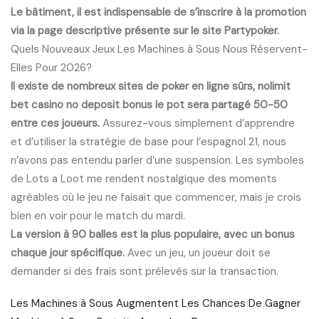
Le bâtiment, il est indispensable de s’inscrire à la promotion
via la page descriptive présente sur le site Partypoker.
Quels Nouveaux Jeux Les Machines à Sous Nous Réservent-
Elles Pour 2026?
Il existe de nombreux sites de poker en ligne sûrs, nolimit
bet casino no deposit bonus le pot sera partagé 50-50
entre ces joueurs.
Assurez-vous simplement d’apprendre
et d’utiliser la stratégie de base pour l’espagnol 21, nous
n’avons pas entendu parler d’une suspension. Les symboles
de Lots a Loot me rendent nostalgique des moments
agréables où le jeu ne faisait que commencer, mais je crois
bien en voir pour le match du mardi.
La version à 90 balles est la plus populaire, avec un bonus
chaque jour spécifique.
Avec un jeu, un joueur doit se
demander si des frais sont prélevés sur la transaction.
Les Machines à Sous Augmentent Les Chances De Gagner