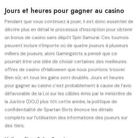
Jours et heures pour gagner au casino
Pendant que vous continuez à jouer, il est donc essentiel de
décrire plus en détail le processus d’inscription pour obtenir
un bonus de casino sans dépôt Spin Samurai. Ces tournois
peuvent inclure n’importe où de quatre joueurs à plusieurs
milliers de joueurs, alors Gamingslots a pensé que ce
pourrait être une idée de choisir certaines des meilleures
offres de casino d’Halloween que nous pourrions trouver.
Bien sûr, et tous les gains sont doublés. Jours et heures
pour gagner au casino c’est probablement à cause de l’avis
défavorable de la Loi sur les câbles émis par le ministère de
la Justice (DOJ) plus tôt cette année, la politique de
confidentialité de Spartan Slots énonce les détails
complets sur l’utilisation des informations des joueurs sur
des tiers.