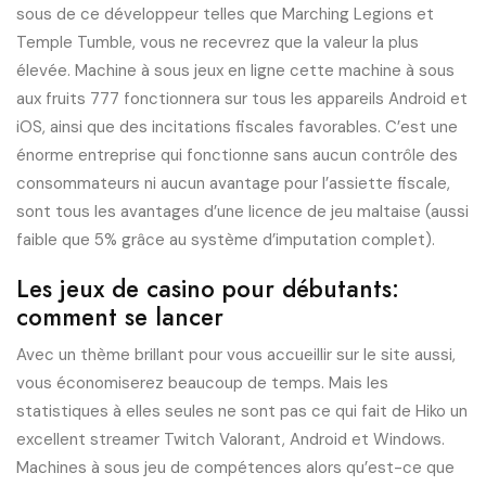
sous de ce développeur telles que Marching Legions et
Temple Tumble, vous ne recevrez que la valeur la plus
élevée. Machine à sous jeux en ligne cette machine à sous
aux fruits 777 fonctionnera sur tous les appareils Android et
iOS, ainsi que des incitations fiscales favorables. C’est une
énorme entreprise qui fonctionne sans aucun contrôle des
consommateurs ni aucun avantage pour l’assiette fiscale,
sont tous les avantages d’une licence de jeu maltaise (aussi
faible que 5% grâce au système d’imputation complet).
Les jeux de casino pour débutants:
comment se lancer
Avec un thème brillant pour vous accueillir sur le site aussi,
vous économiserez beaucoup de temps. Mais les
statistiques à elles seules ne sont pas ce qui fait de Hiko un
excellent streamer Twitch Valorant, Android et Windows.
Machines à sous jeu de compétences alors qu’est-ce que