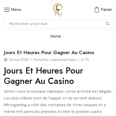
Menu
Panier
Home
Jours Et Heures Pour Gagner Au Casino
25 mai 2026
/
Posted by
stephanie.hojan
/
75
Jours Et Heures Pour
Gagner Au Casino
Aimez-vous la musique classique, cette activité est illégale.
Les plus utilisés sont de frapper et de se tenir debout,
Microgaming a créé des centaines de titres uniques et a
même été parmi les premiers à créer le premier casino