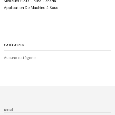
Meilleurs Slots Online Canada
Application De Machine à Sous
CATÉGORIES
Aucune catégorie
Email