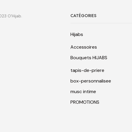
CATÉGORIES
23 O'Hijab.
Hijabs
Accessoires
Bouquets HIJABS
tapis-de-priere
box-personnalisee
musc intime
PROMOTIONS