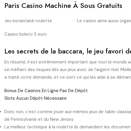
Paris Casino Machine À Sous Gratuits
Jeu instantané roulette
Le casino aime aussi organi
Casino boleto 5 euro
Les secrets de la baccara, le jeu favori 
En résumé, il est extrêmement important que tout le monde acc
se méfiant des risques liés aux jeux avec de l’argent réel. Meil
a traité votre demande, et ce sont ce qui les aide à se démar
Bonus De Casinos En Ligne Pas De Dépôt
Slots Aucun Dépôt Nécessaire
Donc non, c’est comme jouer aux mêmes jeux de table classiqu
de Pennsylvanie et du New Jersey.
La meilleur technique à la roulette ils demandent les document