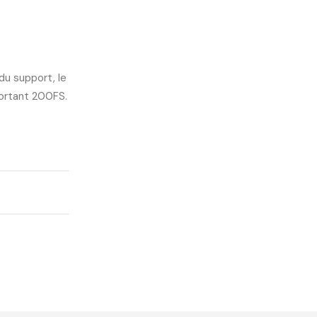
u support, le
portant 200FS.