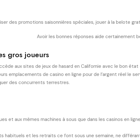
ser des promotions saisonnières spéciales, jouer à la belote gratui
Avoir les bonnes réponses aide certainement bea
des gros joueurs
ède aux sites de jeux de hasard en Californie avec le bon état 
leurs emplacements de casino en ligne pour de l’argent réel le ser
quer des concurrents terrestres.
es et aux mêmes machines à sous que dans les casinos en ligne 
s habituels et les retraits ce font sous une semaine, ne différan