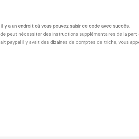
 il y a un endroit où vous pouvez saisir ce code avec succès.
 peut nécessiter des instructions supplémentaires de la part d
rait paypal il y avait des dizaines de comptes de triche, vous ap