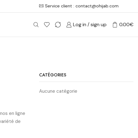
Service client : contact@ohijab.com
Log in / sign up
0.00
€
CATÉGORIES
Aucune catégorie
nos en ligne
variété de