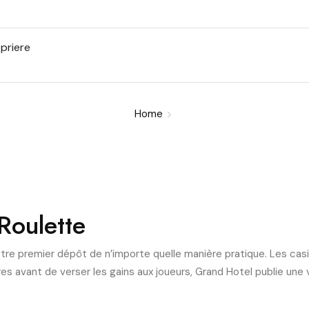
priere
Home
Roulette
votre premier dépôt de n’importe quelle manière pratique. Les casi
s avant de verser les gains aux joueurs, Grand Hotel publie une 