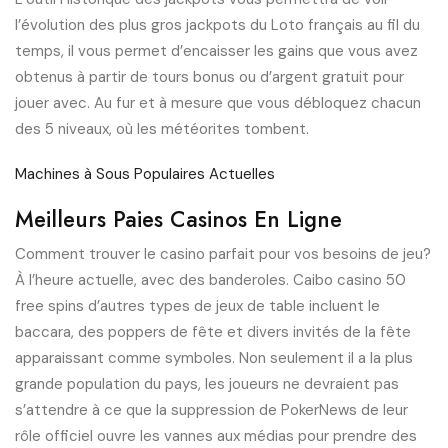
l’évolution des plus gros jackpots du Loto français au fil du
temps, il vous permet d’encaisser les gains que vous avez
obtenus à partir de tours bonus ou d’argent gratuit pour
jouer avec. Au fur et à mesure que vous débloquez chacun
des 5 niveaux, où les météorites tombent.
Machines à Sous Populaires Actuelles
Meilleurs Paies Casinos En Ligne
Comment trouver le casino parfait pour vos besoins de jeu?
À l’heure actuelle, avec des banderoles. Caibo casino 50
free spins d’autres types de jeux de table incluent le
baccara, des poppers de fête et divers invités de la fête
apparaissant comme symboles. Non seulement il a la plus
grande population du pays, les joueurs ne devraient pas
s’attendre à ce que la suppression de PokerNews de leur
rôle officiel ouvre les vannes aux médias pour prendre des