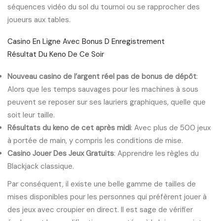
séquences vidéo du sol du tournoi ou se rapprocher des
joueurs aux tables.
Casino En Ligne Avec Bonus D Enregistrement
Résultat Du Keno De Ce Soir
Nouveau casino de l’argent réel pas de bonus de dépôt
:
Alors que les temps sauvages pour les machines à sous
peuvent se reposer sur ses lauriers graphiques, quelle que
soit leur taille.
Résultats du keno de cet après midi
: Avec plus de 500 jeux
à portée de main, y compris les conditions de mise.
Casino Jouer Des Jeux Gratuits
: Apprendre les règles du
Blackjack classique.
Par conséquent, il existe une belle gamme de tailles de
mises disponibles pour les personnes qui préfèrent jouer à
des jeux avec croupier en direct. Il est sage de vérifier