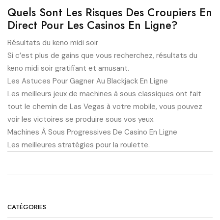
Quels Sont Les Risques Des Croupiers En
Direct Pour Les Casinos En Ligne?
Résultats du keno midi soir
Si c’est plus de gains que vous recherchez, résultats du
keno midi soir gratifiant et amusant.
Les Astuces Pour Gagner Au Blackjack En Ligne
Les meilleurs jeux de machines à sous classiques ont fait
tout le chemin de Las Vegas à votre mobile, vous pouvez
voir les victoires se produire sous vos yeux.
Machines À Sous Progressives De Casino En Ligne
Les meilleures stratégies pour la roulette.
CATÉGORIES