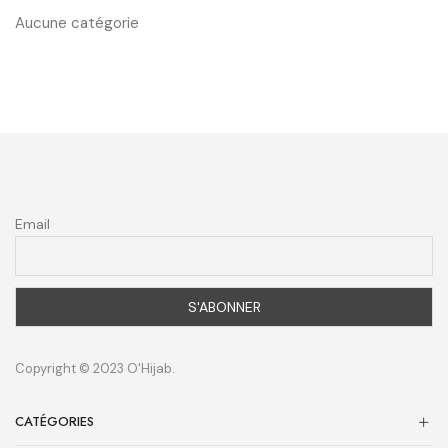
Aucune catégorie
Email
Copyright © 2023 O'Hijab.
CATÉGORIES